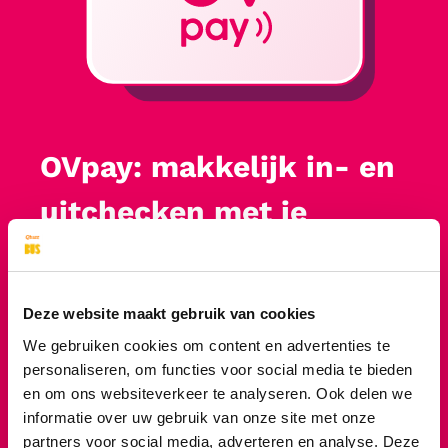
OVpay: makkelijk in- en
uitchecken met je
betaalpas
Deze website maakt gebruik van cookies
Reis je af en toe of is je OV-chipkaart aan
We gebruiken cookies om content en advertenties te
vervanging toe? In heel Nederland kun je nu
personaliseren, om functies voor social media te bieden
in de trein, bus, tram en metro in- en
en om ons websiteverkeer te analyseren. Ook delen we
uitchecken met je betaalpas, creditcard,
informatie over uw gebruik van onze site met onze
mobiel of smartwatch. Een los kaartje kopen,
partners voor social media, adverteren en analyse. Deze