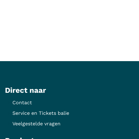
Algemene informatie
Store en social
Direct naar
Contact
Service en Tickets balie
Veelgestelde vragen